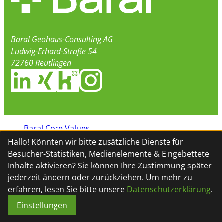
Baral Geohaus-Consulting AG
Ludwig-Erhard-Straße 54
72760 Reutlingen
Baral Core Values
Datenschutz
Hallo! Könnten wir bitte zusätzliche Dienste für
Impressum
Besucher-Statistiken, Medienelemente & Eingebettete
Verhaltenskodex
Inhalte
aktivieren? Sie können Ihre Zustimmung später
Cookie-Einstellung
jederzeit ändern oder zurückziehen. Um mehr zu
erfahren, lesen Sie bitte unsere
Datenschutzerklärung
.
Baral AG
Neues
Einstellungen
Kontakt