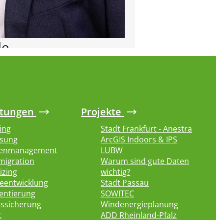
le
ic Sector
stungen
Projekte
eohaus.de
ing
Stadt Frankfurt - Anestra
sung
ArcGIS Indoors & IPS
enmanagement
LUBW
migration
Warum sind gute Daten
izing
wichtig?
eentwicklung
Stadt Passau
entierung
SOWITEC
tssicherung
Windenergieplanung
t
ADD Rheinland-Pfalz