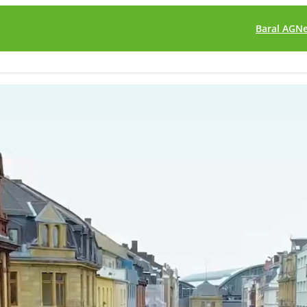
Baral AG
N