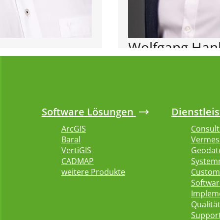
Wolfgang Han
Bereichsleiter Publ
Software Lösungen
Dienstlei
wolfgang.hanle@baral-g
ArcGIS
Consult
Baral
Vermes
VertiGIS
Geodat
CADMAP
System
weitere Produkte
Custom
Softwar
Implem
Qualitä
Suppor