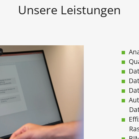
Unsere Leistungen
Ana
Qua
Dat
Dat
Da
Aut
Da
Eff
Ra
BIM