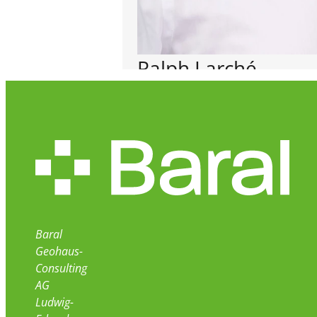
Ralph Larché
Bereichsleiter Utilities
ralph.larche@baral-geohaus.de
Baral
Geohaus-
Consulting
AG
Ludwig-