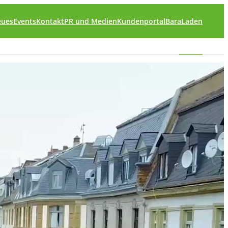
eues
Events
Kontakt
PR und Medien
Kundenportal
BaraLaden