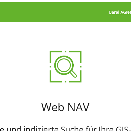
Baral AG
N
Web NAV
 und indizierte Suche für Ihre GI