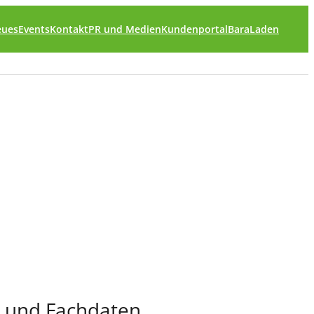
eues
Events
Kontakt
PR und Medien
Kundenportal
BaraLaden
S- und Fachdaten