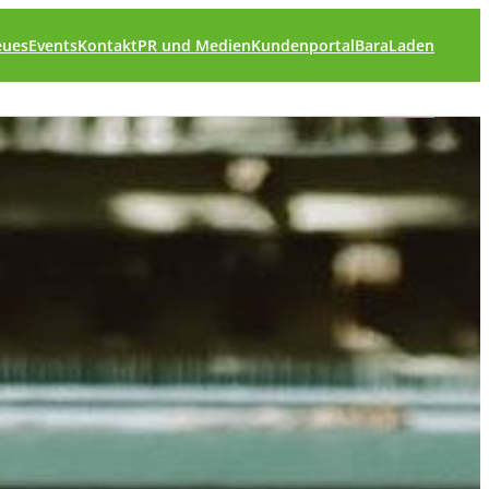
eues
Events
Kontakt
PR und Medien
Kundenportal
BaraLaden