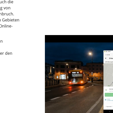
uch die
ng von
nbruch.
in Gebieten
Online-
en
ber den