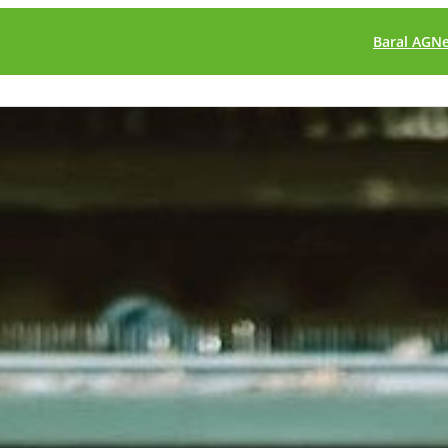
Baral AG
N